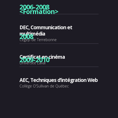
2006-2008
<Formation>
DEC, Communication et
multimédia
2008
Cégep de Terrebonne
Certificat en cinéma
2009-2010
Université Laval
AEC, Techniques d’intégration Web
Collège O’Sullivan de Québec