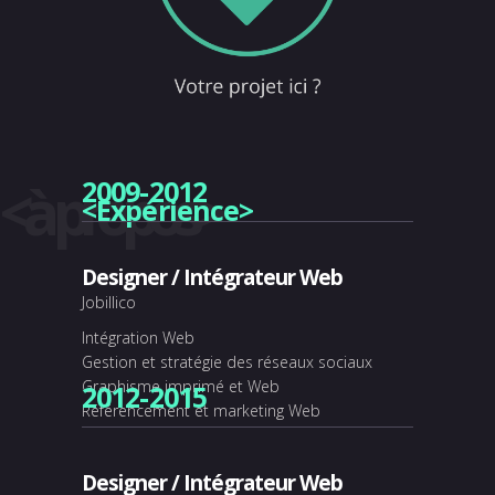
<à propos>
2009-2012
<Expérience>
Designer / Intégrateur Web
Jobillico
Intégration Web
Gestion et stratégie des réseaux sociaux
Graphisme imprimé et Web
2012-2015
Référencement et marketing Web
Designer / Intégrateur Web